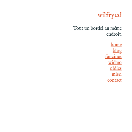
wilfryed
Tout un bordel au même
endroit.
home
blog
fanzines
widmo
oldies
misc.
contact