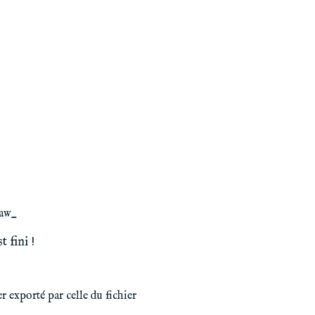
raw_
 fini !
er exporté par celle du fichier