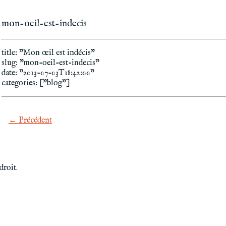
mon-oeil-est-indecis
title: "Mon œil est indécis"
slug: "mon-oeil-est-indecis"
date: "2013-07-03T18:42:00"
categories: ["blog"]
← Précédent
droit.