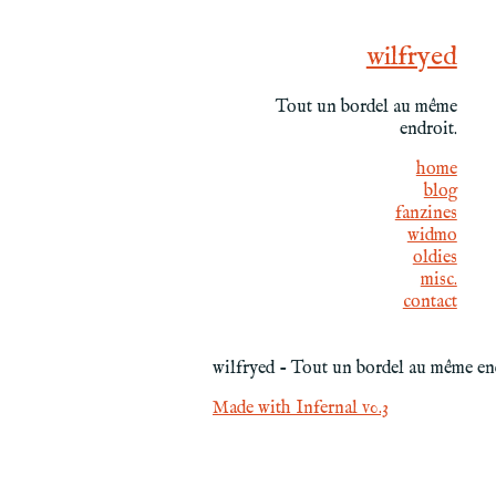
wilfryed
Tout un bordel au même
endroit.
home
blog
fanzines
widmo
oldies
misc.
contact
wilfryed - Tout un bordel au même en
Made with Infernal v0.3