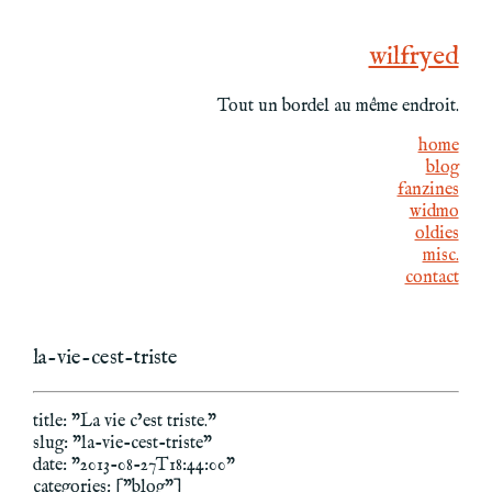
wilfryed
Tout un bordel au même endroit.
home
blog
fanzines
widmo
oldies
misc.
contact
la-vie-cest-triste
title: "La vie c’est triste."
slug: "la-vie-cest-triste"
date: "2013-08-27T18:44:00"
categories: ["blog"]