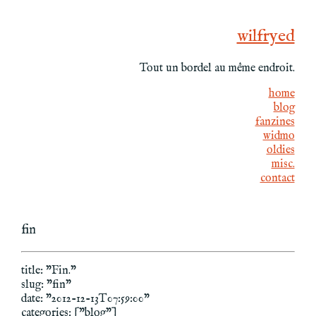
wilfryed
Tout un bordel au même endroit.
home
blog
fanzines
widmo
oldies
misc.
contact
fin
title: "Fin."
slug: "fin"
date: "2012-12-13T07:59:00"
categories: ["blog"]