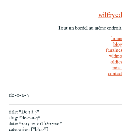
wilfryed
Tout un bordel au même endroit.
home
blog
fanzines
widmo
oldies
misc.
contact
de-1-a-7
title: "De 1 à 7"
slug: "de-1-a-7"
date: "2015-12-01T18:27:00"
categories: ["blog"]